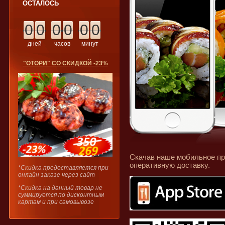
ОСТАЛОСЬ
0
0
0
0
0
0
дней
часов
минут
"ОТОРИ" СО СКИДКОЙ -23%
Скачав наше мобильное пр
оперативную доставку.
*Скидка предоставляется при
онлайн заказе через сайт
*Скидка на данный товар не
суммируется по дисконтным
картам и при самовывозе