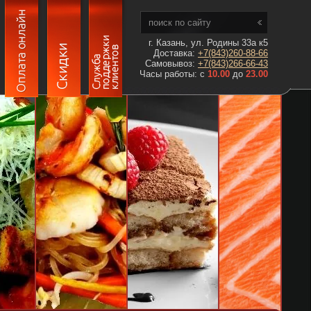
г. Казань, ул. Родины 33а к5
Доставка:
+7(843)260-88-66
Самовывоз:
+7(843)266-66-43
Часы работы: с
10.00
до
23.00