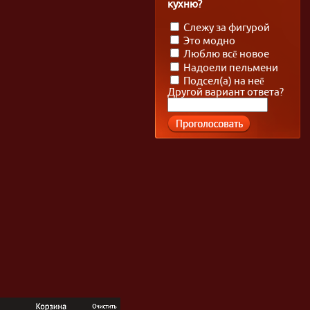
кухню?
Слежу за фигурой
Это модно
Люблю всё новое
Надоели пельмени
Подсел(а) на неё
Другой вариант ответа?