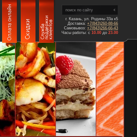
г. Казань, ул. Родины 33а к5
Доставка:
+7(843)260-88-66
Самовывоз:
+7(843)266-66-43
Часы работы: с
10.00
до
23.00