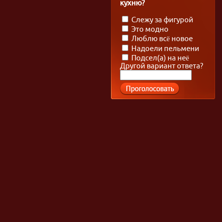
кухню?
Слежу за фигурой
Это модно
Люблю всё новое
Надоели пельмени
Подсел(а) на неё
Другой вариант ответа?