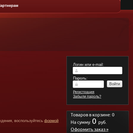
артнерам
ЛАТЫ
ГОРЯЧИЕ
ДЕСЕРТЫ
КАЧЕС
БЛЮДА
Логин или e-mail:
Пароль:
Войти
Регистрация
Забыли пароль?
Товаров в корзине:
0
0
ждения, воспользуйтесь
формой
На сумму:
руб.
Оформить заказ »