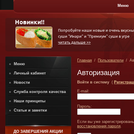
Меню
ПИЦЦА
Новинки!!
Попробуйте наши новые и очень вкусны
суши "Инари" и "Премиум" суши в угре
читать дальше >>
Главная
/
Пользователи
/ Ав
Меню
Авторизация
Личный кабинет
Войти в систему
(
Регистрац
Новости
E-mail:
Служба контроля качества
Наши принципы
Пароль:
Статьи и заметки
Если вы уже зарегистрированы
восстановления пароля
.
ДО ЗАВЕРШЕНИЯ АКЦИИ