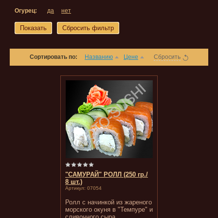
Огурец:
да
нет
Показать
Сбросить фильтр
Сортировать по:
Названию
Цене
Сбросить
"САМУРАЙ" РОЛЛ (250 гр./
8 шт.)
Артикул:
07054
Ролл с начинкой из жареного
морского окуня в "Темпуре" и
сливочного сыра.