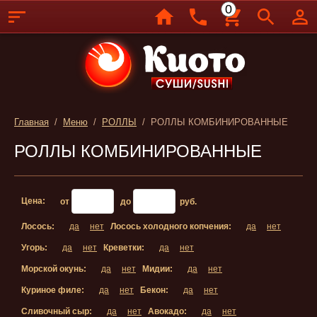
0
Главная
/
Меню
/
РОЛЛЫ
/ РОЛЛЫ КОМБИНИРОВАННЫЕ
РОЛЛЫ КОМБИНИРОВАННЫЕ
Цена:
от
до
руб.
Лосось:
да
нет
Лосось холодного копчения:
да
нет
Угорь:
да
нет
Креветки:
да
нет
Морской окунь:
да
нет
Мидии:
да
нет
Куриное филе:
да
нет
Бекон:
да
нет
Сливочный сыр:
да
нет
Авокадо:
да
нет