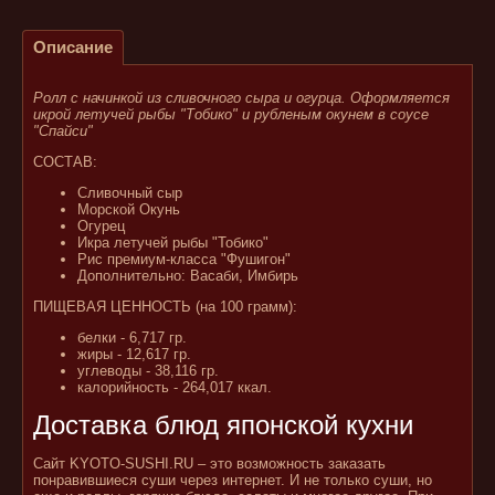
Описание
Ролл с начинкой из сливочного сыра и огурца. Оформляется
икрой летучей рыбы "Тобико" и рубленым окунем в соусе
"Спайси"
СОСТАВ:
Сливочный сыр
Морской Окунь
Огурец
Икра летучей рыбы "Тобико"
Рис премиум-класса "Фушигон"
Дополнительно: Васаби, Имбирь
ПИЩЕВАЯ ЦЕННОСТЬ (на 100 грамм):
белки - 6,717 гр.
жиры - 12,617 гр.
углеводы - 38,116 гр.
калорийность - 264,017 ккал.
Доставка блюд японской кухни
Сайт KYOTO-SUSHI.RU – это возможность заказать
понравившиеся суши через интернет. И не только суши, но