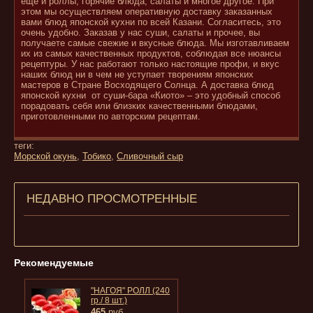
еще и роллы, горячие блюда, салаты и многое другое. При
этом мы осуществляем оперативную доставку заказанных
вами блюд японской кухни по всей Казани. Согласитесь, это
очень удобно. Заказав у нас суши, салаты и прочее, вы
получаете самые свежие и вкусные блюда. Мы изготавливаем
их из самых качественных продуктов, соблюдая все нюансы
рецептуры. У нас работают только настоящие профи, и вкус
наших блюд ни в чем не уступает творениям японских
мастеров в Стране Восходящего Солнца. А доставка блюд
японской кухни от суши-бара «Киото» – это удобный способ
порадовать себя или близких качественными блюдами,
приготовленными по авторским рецептам.
теги:
Морской окунь
,
Тобико
,
Сливочный сыр
НЕДАВНО ПРОСМОТРЕННЫЕ
Рекомендуемые
"НАГОЯ" РОЛЛ (240
гр./ 8 шт.)
465
руб.