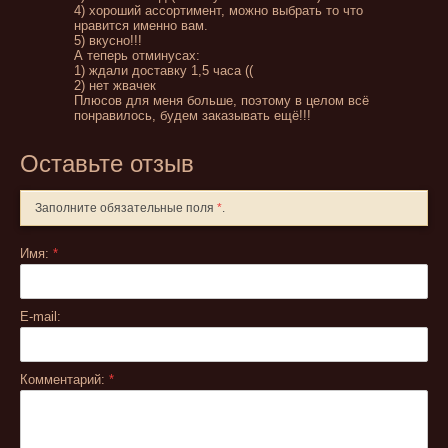
4) хороший ассортимент, можно выбрать то что
нравится именно вам.
5) вкусно!!!
А теперь отминусах:
1) ждали доставку 1,5 часа ((
2) нет жвачек
Плюсов для меня больше, поэтому в целом всё
понравилось, будем заказывать ещё!!!
Оставьте отзыв
Заполните обязательные поля
*
.
Имя:
*
E-mail:
Комментарий:
*