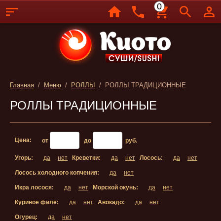
0
Главная
/
Меню
/
РОЛЛЫ
/ РОЛЛЫ ТРАДИЦИОННЫЕ
РОЛЛЫ ТРАДИЦИОННЫЕ
Цена:
от
до
руб.
Угорь:
да
нет
Креветки:
да
нет
Лосось:
да
нет
Лосось холодного копчения:
да
нет
Икра лосося:
да
нет
Морской окунь:
да
нет
Куриное филе:
да
нет
Авокадо:
да
нет
Огурец:
да
нет