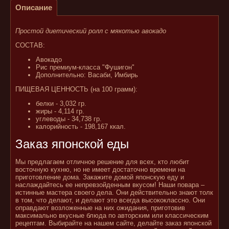
Описание
Простой диетический ролл с мякотью авокадо
СОСТАВ:
Авокадо
Рис премиум-класса "Фушигон"
Дополнительно: Васаби, Имбирь
ПИЩЕВАЯ ЦЕННОСТЬ (на 100 грамм):
белки - 3,032 гр.
жиры - 4,114 гр.
углеводы - 34,738 гр.
калорийность - 198,167 ккал.
Заказ японской еды
Мы предлагаем отличное решение для всех, кто любит
восточную кухню, но не имеет достаточно времени на
приготовление дома. Закажите домой японскую еду и
наслаждайтесь ее непревзойденным вкусом! Наши повара –
истинные мастера своего дела. Они действительно знают толк
в том, что делают, и делают это всегда высококлассно. Они
оправдают возложенные на них ожидания, приготовив
максимально вкусные блюда по авторским или классическим
рецептам. Выбирайте на нашем сайте, делайте заказ японской