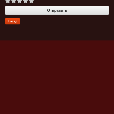
Назад
Публичная оферта
© 2011 КИОТО
г. Казань, ул. Родины 33а тел. +7 (843) 260-88-66
По вопросам сотрудничества:
kyoto@kyoto-sushi.ru