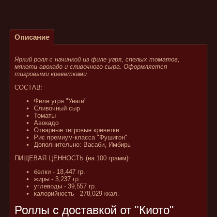
Описание
Яркий ролл с начинкой из филе угря, спелых томатов,
мякоти авокадо и сливочного сыра. Оформляется
тигровыми креветками
СОСТАВ:
Филе угря "Унаги"
Сливочный сыр
Томаты
Авокадо
Отварные тигровые креветки
Рис премиум-класса "Фушигон"
Дополнительно: Васаби, Имбирь
ПИЩЕВАЯ ЦЕННОСТЬ (на 100 грамм):
белки - 18,447 гр.
жиры - 3,237 гр.
углеводы - 39,557 гр.
калорийность - 278,029 ккал.
Роллы с доставкой от "Киото"