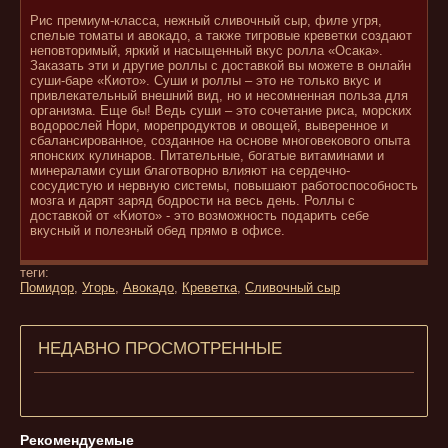
Рис премиум-класса, нежный сливочный сыр, филе угря,
спелые томаты и авокадо, а также тигровые креветки создают
неповторимый, яркий и насыщенный вкус ролла «Осака».
Заказать эти и другие роллы с доставкой вы можете в онлайн
суши-баре «Киото». Суши и роллы – это не только вкус и
привлекательный внешний вид, но и несомненная польза для
организма. Еще бы! Ведь суши – это сочетание риса, морских
водорослей Нори, морепродуктов и овощей, выверенное и
сбалансированное, созданное на основе многовекового опыта
японских кулинаров. Питательные, богатые витаминами и
минералами суши благотворно влияют на сердечно-
сосудистую и нервную системы, повышают работоспособность
мозга и дарят заряд бодрости на весь день. Роллы с
доставкой от «Киото» - это возможность подарить себе
вкусный и полезный обед прямо в офисе.
теги:
Помидор
,
Угорь
,
Авокадо
,
Креветка
,
Сливочный сыр
НЕДАВНО ПРОСМОТРЕННЫЕ
Рекомендуемые