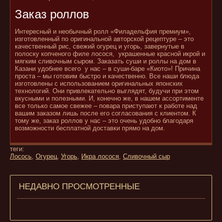
Заказ роллов
Интересный и необычный ролл «Филадельфия премиум»,
изготовленный по оригинальной авторской рецептуре – это
качественный рис, свежий огурец и угорь, завернутые в
полоску копченого филе лосося, украшенные красной икрой и
мягким сливочным сыром. Заказать суши и роллы на дом в
Казани удобнее всего у нас – в суши-баре «Киото»! Причина
проста – мы готовим быстро и качественно. Все наши блюда
изготовлены с использованием оригинальных японских
технологий. Они привлекательно выглядят, будучи при этом
вкусными и полезными. И, конечно же, в нашем ассортименте
все только самое свежее – повара приступают к работе над
вашим заказом лишь после его согласования с клиентом. К
тому же, заказ роллов у нас – это очень удобно благодаря
возможности бесплатной доставки прямо на дом.
теги:
Лосось
,
Огурец
,
Угорь
,
Икра лосося
,
Сливочный сыр
НЕДАВНО ПРОСМОТРЕННЫЕ