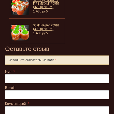
"ФИЛАДЕЛЬФИЯ
ПРЕМИУМ" РОЛЛ
(320 гр./ 8 шт.)
1 465
руб.
"ОКИНАВА" РОЛЛ
(300 гр./ 8 шт.)
1 400
руб.
Оставьте отзыв
Заполните обязательные поля
*
.
Имя:
*
E-mail:
Комментарий:
*