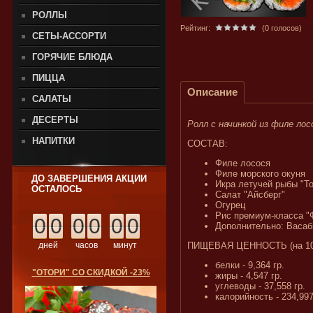
РОЛЛЫ
Рейтинг:
(0 голосов)
СЕТЫ-АССОРТИ
ГОРЯЧИЕ БЛЮДА
ПИЦЦА
Описание
САЛАТЫ
ДЕСЕРТЫ
Ролл с начинкой из филе лос
НАПИТКИ
СОСТАВ:
Филе лосося
Филе морского окуня
ДО ЗАВЕРШЕНИЯ АКЦИИ
Икра летучей рыбы "То
ОСТАЛОСЬ
Салат "Айсберг"
Огурец
Рис премиум-класса "
0
0
0
0
0
0
Дополнительно: Васаб
дней
часов
минут
ПИЩЕВАЯ ЦЕННОСТЬ (на 100
белки - 9,364 гр.
"ОТОРИ" СО СКИДКОЙ -23%
жиры - 4,547 гр.
углеводы - 37,558 гр.
калорийность - 234,997