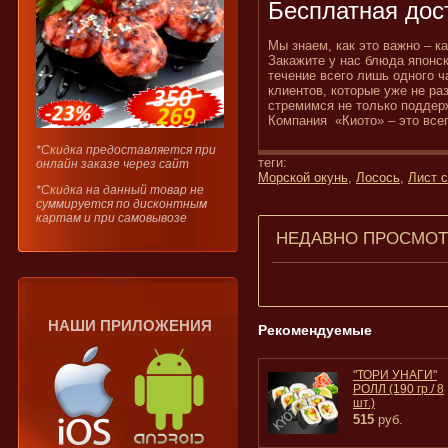
Бесплатная дос
Мы знаем, как это важно – 
Закажите у нас блюда японск
течение всего лишь одного ч
клиентов, которые уже не ра
стремимся не только поддер
Компания «Киото» – это всег
*Скидка предоставляется при
теги:
онлайн заказе через сайт
Морской окунь
,
Лосось
,
Лист 
*Скидка на данный товар не
суммируется по дисконтным
картам и при самовывозе
НЕДАВНО ПРОСМО
НАШИ ПРИЛОЖЕНИЯ
Рекомендуемые
"ТОРИ УНАГИ"
РОЛЛ (190 гр./ 8
шт.)
515
руб.