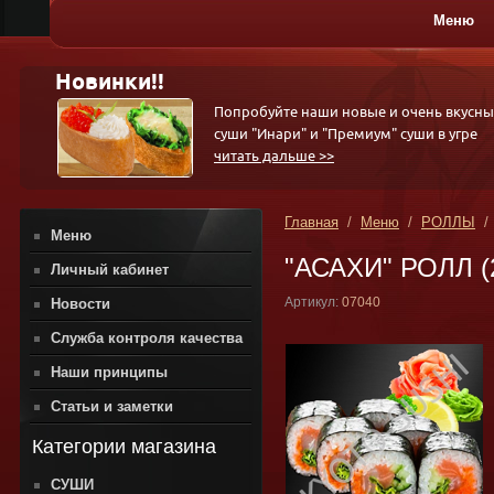
Меню
ПИЦЦА
Новинки!!
Попробуйте наши новые и очень вкусны
суши "Инари" и "Премиум" суши в угре
читать дальше >>
Главная
/
Меню
/
РОЛЛЫ
Меню
"АСАХИ" РОЛЛ (21
Личный кабинет
Артикул:
07040
Новости
Служба контроля качества
Наши принципы
Статьи и заметки
Категории магазина
СУШИ