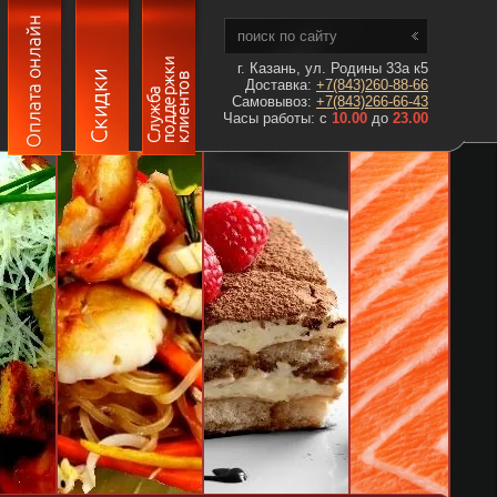
г. Казань, ул. Родины 33а к5
Доставка:
+7(843)260-88-66
Самовывоз:
+7(843)266-66-43
Часы работы: с
10.00
до
23.00