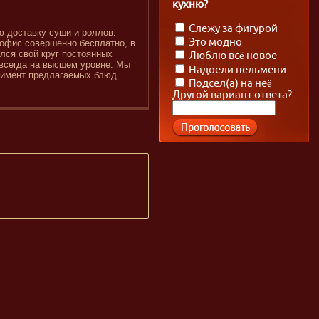
кухню?
Слежу за фигурой
ю доставку суши и роллов.
Это модно
 офис совершенно бесплатно, в
ился свой круг постоянных
Люблю всё новое
 всегда на высшем уровне. Мы
Надоели пельмени
тимент предлагаемых блюд.
Подсел(а) на неё
Другой вариант ответа?