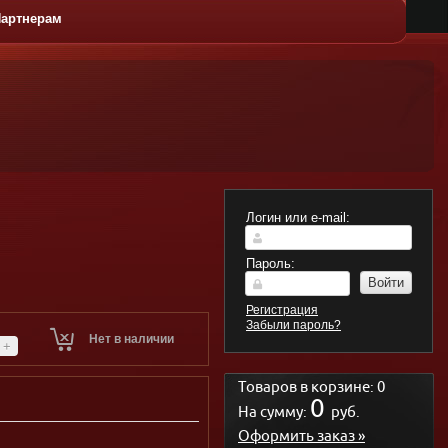
артнерам
ЛАТЫ
ГОРЯЧИЕ
ДЕСЕРТЫ
КАЧЕС
БЛЮДА
Логин или e-mail:
Пароль:
Войти
Регистрация
Забыли пароль?
Нет в наличии
+
Товаров в корзине:
0
0
На сумму:
руб.
Оформить заказ »