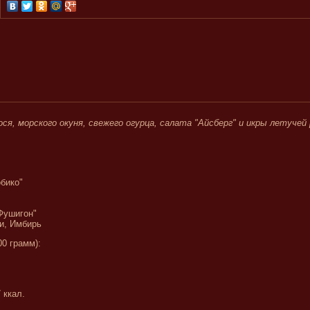
ося, морского окуня, свежего огурца, салата "Айсберг" и икры летучей
бико"
Фушигон"
и, Имбирь
 грамм):
 ккал.