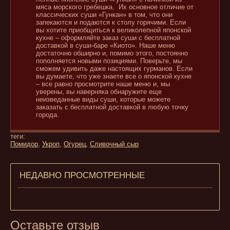
мяса морского гребешка. Их основное отличие от
классических суши «Гункан» в том, что они
запекаются и подаются к столу горячими. Если
вы хотите приобщиться к великолепной японской
кухне – оформляйте заказ суши с бесплатной
доставкой в суши-баре «Киото». Наше меню
достаточно обширно и, помимо этого, постоянно
пополняется новыми позициями. Поверьте, мы
сможем удивить даже настоящих гурманов. Если
вы думаете, что уже знаете все о японской кухне
– все равно просмотрите наше меню и, мы
уверены, вы наверняка обнаружите еще
неизведанные виды суши, которые можете
заказать с бесплатной доставкой в любую точку
города.
теги:
Помидор
,
Укроп
,
Огурец
,
Сливочный сыр
НЕДАВНО ПРОСМОТРЕННЫЕ
Оставьте отзыв