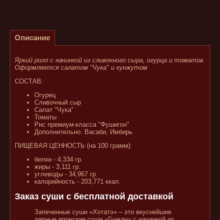
Описание
Яркий ролл с начинкой из сливочного сыра, огурца и томатов.
Оформляется салатом "Чука" и кунжутом
СОСТАВ:
Огурец
Сливочный сыр
Салат "Чука"
Томаты
Рис премиум-класса "Фушигон"
Дополнительно: Васаби, Имбирь
ПИЩЕВАЯ ЦЕННОСТЬ (на 100 грамм):
белки - 4,334 гр.
жиры - 3,111 гр.
углеводы - 34,967 гр.
калорийность - 203,771 ккал.
Заказ суши с бесплатной доставкой
Запеченные суши «Хотатэ» – это вкуснейшие
лепные японские суши «Гункан» с начинкой из