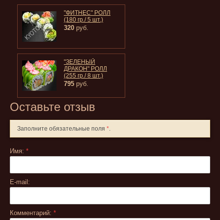
"ФИТНЕС" РОЛЛ
(180 гр./ 5 шт.)
320
руб.
"ЗЕЛЕНЫЙ
ДРАКОН" РОЛЛ
(255 гр./ 8 шт.)
795
руб.
Оставьте отзыв
Заполните обязательные поля
*
.
Имя:
*
E-mail:
Комментарий:
*