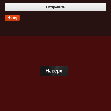
Назад
Публичная оферта
© 2011 КИОТО
г. Казань, ул. Родины 33а тел. +7 (843) 260-88-66
По вопросам сотрудничества:
kyoto@kyoto-sushi.ru