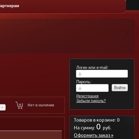
артнерам
ЛАТЫ
ГОРЯЧИЕ
ДЕСЕРТЫ
КАЧЕС
БЛЮДА
Логин или e-mail:
Пароль:
Войти
Регистрация
Забыли пароль?
Нет в наличии
+
Товаров в корзине:
0
0
На сумму:
руб.
Оформить заказ »