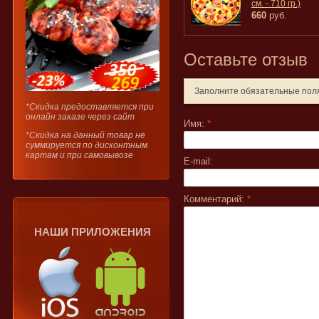
см. - 710 гр.)
660
руб.
Оставьте отзыв
Заполните обязательные по
*Скидка предоставляется при
онлайн заказе через сайт
Имя:
*
*Скидка на данный товар не
суммируется по дисконтным
картам и при самовывозе
E-mail:
Комментарий:
*
НАШИ ПРИЛОЖЕНИЯ