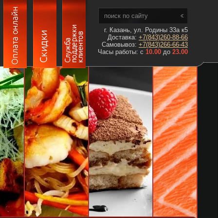
г. Казань, ул. Родины 33а к5
Доставка:
+7(843)260-88-66
Самовывоз:
+7(843)266-66-43
Часы работы: с
10.00
до
23.00