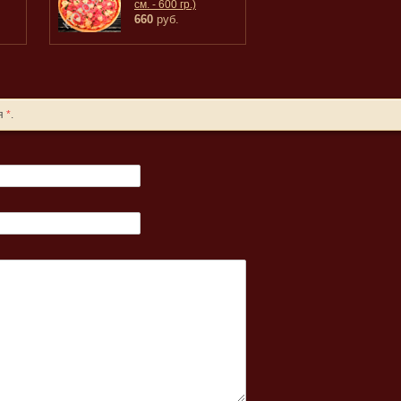
см. - 600 гр.)
660
руб.
ля
*
.