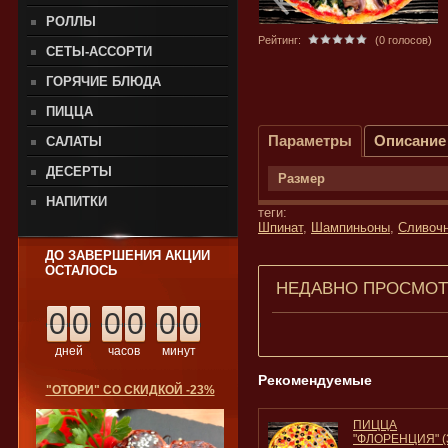
РОЛЛЫ
Рейтинг:
(0 голосов)
СЕТЫ-АССОРТИ
ГОРЯЧИЕ БЛЮДА
ПИЦЦА
Параметры
Описание
САЛАТЫ
ДЕСЕРТЫ
Размер
НАПИТКИ
теги:
Шпинат
,
Шампиньоны
,
Сливоч
ДО ЗАВЕРШЕНИЯ АКЦИИ
ОСТАЛОСЬ
НЕДАВНО ПРОСМО
0
0
0
0
0
0
дней
часов
минут
Рекомендуемые
"ОТОРИ" СО СКИДКОЙ -23%
ПИЦЦА
"ФЛОРЕНЦИЯ" (