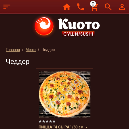
0
Главная
/
Меню
/ Чеддер
Чеддер
ПИЦЦА "4 СЫРА" (30 см. -