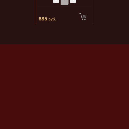
−
+
685
руб.
Публичная оферта
© 2011 КИОТО
г. Казань, ул. Родины 33а тел. +7 (843) 260-88-66
По вопросам сотрудничества:
kyoto@kyoto-sushi.ru