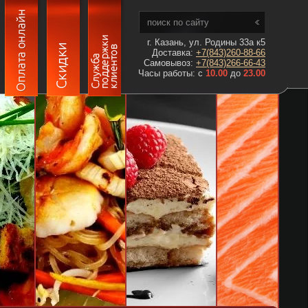
г. Казань, ул. Родины 33а к5
Доставка:
+7(843)260-88-66
Самовывоз:
+7(843)266-66-43
Часы работы: с
10.00
до
23.00