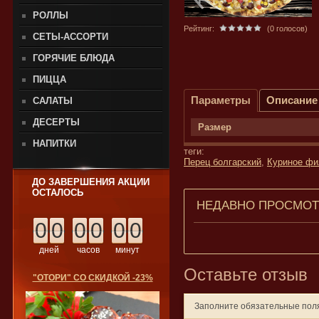
РОЛЛЫ
Рейтинг:
(0 голосов)
СЕТЫ-АССОРТИ
ГОРЯЧИЕ БЛЮДА
ПИЦЦА
Параметры
Описание
САЛАТЫ
ДЕСЕРТЫ
Размер
НАПИТКИ
теги:
Перец болгарский
,
Куриное фи
ДО ЗАВЕРШЕНИЯ АКЦИИ
ОСТАЛОСЬ
НЕДАВНО ПРОСМО
0
0
0
0
0
0
дней
часов
минут
Оставьте отзыв
"ОТОРИ" СО СКИДКОЙ -23%
Заполните обязательные по