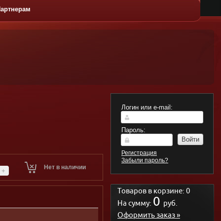
артнерам
ЛАТЫ
ГОРЯЧИЕ
ДЕСЕРТЫ
КАЧЕС
БЛЮДА
Логин или e-mail:
Пароль:
Войти
Регистрация
Забыли пароль?
Нет в наличии
+
Товаров в корзине:
0
0
На сумму:
руб.
Оформить заказ »