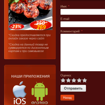
Имя:
*
E-mail:
Комментарий:
*
*Скидка предоставляется при
онлайн заказе через сайт
*Скидка на данный товар не
суммируется по дисконтным
картам и при самовывозе
Оценка:
НАШИ ПРИЛОЖЕНИЯ
Назад