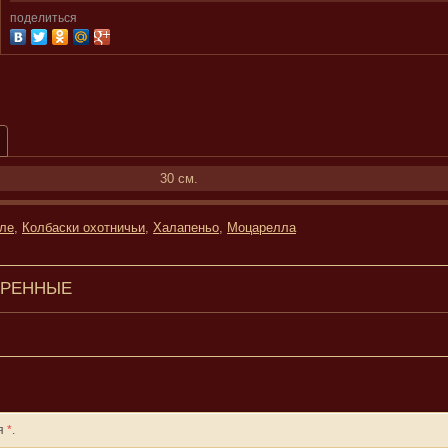
поделиться
30 см.
ле
,
Колбаски охотничьи
,
Халапеньо
,
Моцарелла
ТРЕННЫЕ
ля
*
.