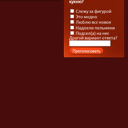
кухню?
Слежу за фигурой
Это модно
Люблю всё новое
Надоели пельмени
Подсел(а) на неё
Другой вариант ответа?