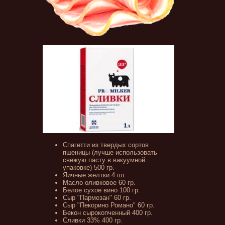
Спагетти из твердых сортов
пшеницы (лучше использовать
свежую пасту в вакуумной
упаковке) 500 гр.
Яичные желтки 4 шт.
Масло оливковое 60 гр.
Белое сухое вино 100 гр.
Сыр "Пармезан" 60 гр.
Сыр "Пекорино Романо" 60 гр.
Бекон сырокопченный 400 гр.
Сливки 33% 400 гр.