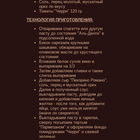
Соль, перец молотый, мускатный
орех по вкусу
Томаты "Черри" 120 гр.
ТЕХНОЛОГИЯ ПРИГОТОВЛЕНИЯ:
Отвариваем спагетти или другую
пасту до состояния "Аль-Денте" в
подсоленной воде
Бекон нарезаем крупными
шашками, обжариваем на
оливковом масле до хрустящего
состояния
Вливаем белое сухое вино и
выпариваем на 1/3
Затем добавляем сливки и также
слегка выпариваем
Добавляем сыр "Пекорино Романо",
соль, перец и мускатный орех
Далее в полученный соус
выкладываем пасту, доводим до
кипения и добавляем яичные
желтки - после того, как добавили
яйца, соус уже нельзя кипятит
(иначе он свернется)
Выкладываем пасту в тарелки,
сверху посыпаем тертым
"Пармезаном" и оформляем блюдо
помидорками "Черри" и свежей
зеленью