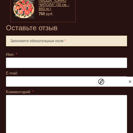
ПИЦЦА "ТОННО
ЧИПОЛА" (30 см. -
860 гр.)
760
руб.
Оставьте отзыв
Заполните обязательные поля
*
.
Имя:
*
E-mail:
Комментарий:
*