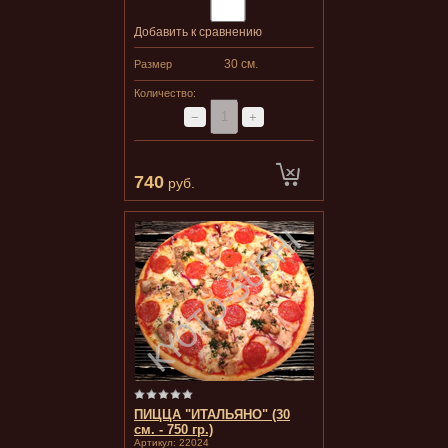
Добавить к сравнению
30 см.
Размер
Количество:
−
+
740
руб.
ПИЦЦА "ИТАЛЬЯНО" (30
см. - 750 гр.)
Артикул:
22024