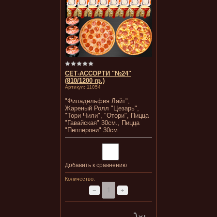
СЕТ-АССОРТИ "№24"
(810/1200 гр.)
Артикул:
11054
"Филадельфия Лайт",
Жареный Ролл "Цезарь",
"Тори Чили", "Отори", Пицца
"Гавайская" 30см., Пицца
"Пепперони" 30см.
Добавить к сравнению
Количество:
−
+