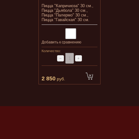
Пицца "Капричиоза" 30 см.,
Пицца "Дьябола" 30 см.,
Пицца "Палермо" 30 см.,
Пицца "Гавайская" 30 см.
Добавить к сравнению
Количество:
−
+
2 850
руб.