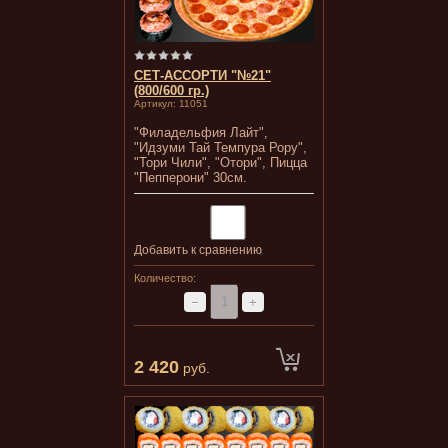
СЕТ-АССОРТИ "№21"
(800/600 гр.)
Артикул:
11051
"Филадельфия Лайт",
"Идзуми Тай Темпура Рору",
"Тори Чили", "Отори", Пицца
"Пепперони" 30см.
Добавить к сравнению
Количество:
−
+
2 420
руб.