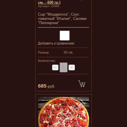
см. - 600 гр.)
Артикул:
22006
Сыр "Моцарелла", Соус
томатный "Италия", Салями
"Пепперони"
Добавить к сравнению
30 см.
Размер
Количество:
−
+
685
руб.