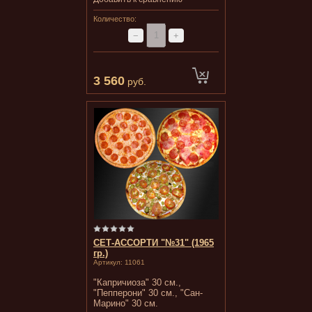
Количество:
−
+
3 560
руб.
СЕТ-АССОРТИ "№31" (1965
гр.)
Артикул:
11061
"Капричиоза" 30 см.,
"Пепперони" 30 см., "Сан-
Марино" 30 см.