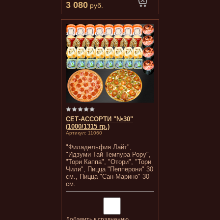
3 080
руб.
СЕТ-АССОРТИ "№30"
(1000/1315 гр.)
Артикул:
11060
"Филадельфия Лайт",
"Идзуми Тай Темпура Рору",
"Тори Каппа", "Отори", "Тори
Чили", Пицца "Пепперони" 30
см., Пицца "Сан-Марино" 30
см.
Добавить к сравнению