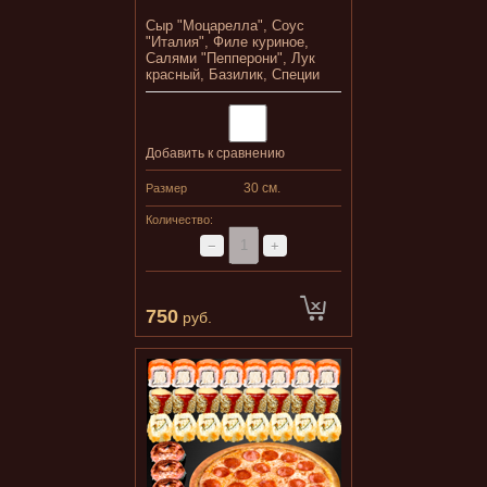
Сыр "Моцарелла", Соус
"Италия", Филе куриное,
Салями "Пепперони", Лук
красный, Базилик, Специи
Добавить к сравнению
30 см.
Размер
Количество:
−
+
750
руб.