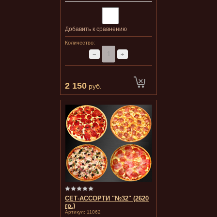
Добавить к сравнению
Количество:
−
+
2 150
руб.
СЕТ-АССОРТИ "№32" (2620
гр.)
Артикул:
11062