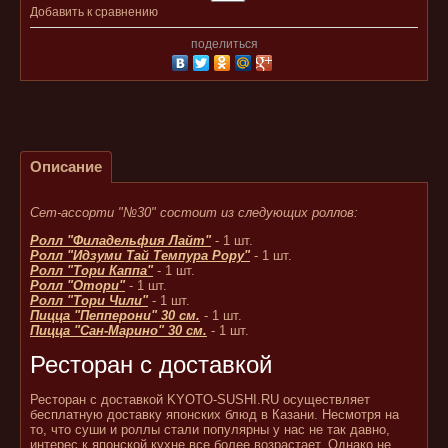
Добавить к сравнению
поделиться
Описание
Сет-ассорти "№30" состоит из следующих роллов:
Ролл "Филадельфия Лайт"
- 1 шт.
Ролл "Идзуми Тай Темпура Рору"
- 1 шт.
Ролл "Тори Каппа"
- 1 шт.
Ролл "Отори"
- 1 шт.
Ролл "Тори Чили"
- 1 шт.
Пицца "Пепперони" 30 см.
- 1 шт.
Пицца "Сан-Марино" 30 см.
- 1 шт.
Ресторан с доставкой
Ресторан с доставкой KYOTO-SUSHI.RU осуществляет
бесплатную доставку японских блюд в Казани. Несмотря на
то, что суши и роллы стали популярны у нас не так давно,
интерес к японской кухне все более возрастает. Однако не