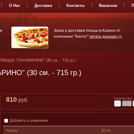
О Нас
Доставка
Контакты
Вакансии
П
РОЛЛЫ
СЕТЫ-
СА
е
Заказ и доставка пиццы в Казани от
АССОРТИ
компании "Киото"
читать дальше >>
ПИЦЦА "САН-МАРИНО" (30 см. - 715 гр.)
НО" (30 см. - 715 гр.)
810
Количество:
руб.
−
Добавить к сравнению
30 см.
Размер