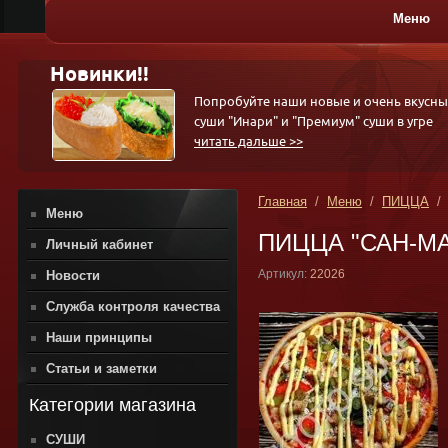
Меню
ПИЦЦА
Новинки!!
Попробуйте наши новые и очень вкусны
суши "Инари" и "Премиум" суши в угре
читать дальше >>
Главная
/
Меню
/
ПИЦЦА
/ 
Меню
ПИЦЦА "САН-МАРИ
Личный кабинет
Артикул:
22026
Новости
Служба контроля качества
Наши принципы
Статьи и заметки
Категории магазина
СУШИ