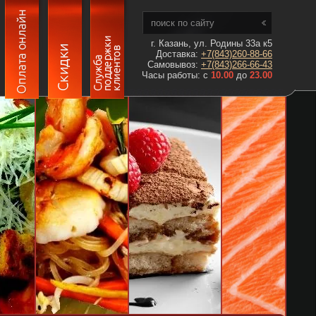
г. Казань, ул. Родины 33а к5
Доставка:
+7(843)260-88-66
Самовывоз:
+7(843)266-66-43
Часы работы: с
10.00
до
23.00