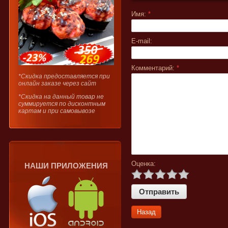
Имя:
*
E-mail:
Комментарий:
*
*Скидка предоставляется при
онлайн заказе через сайт
*Скидка на данный товар не
суммируется по дисконтным
картам и при самовывозе
Оценка:
НАШИ ПРИЛОЖЕНИЯ
Назад