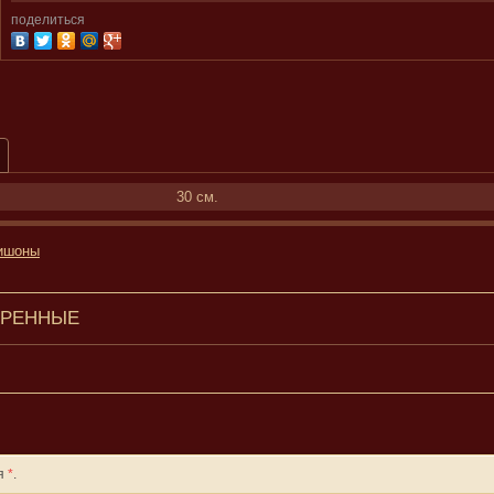
поделиться
30 см.
ишоны
ТРЕННЫЕ
ля
*
.