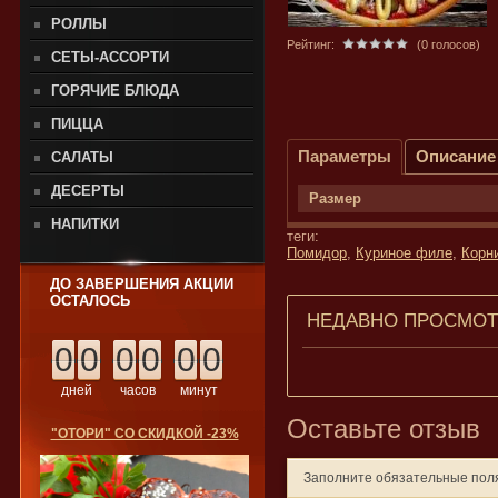
РОЛЛЫ
Рейтинг:
(0 голосов)
СЕТЫ-АССОРТИ
ГОРЯЧИЕ БЛЮДА
ПИЦЦА
Параметры
Описание
САЛАТЫ
ДЕСЕРТЫ
Размер
НАПИТКИ
теги:
Помидор
,
Куриное филе
,
Корн
ДО ЗАВЕРШЕНИЯ АКЦИИ
ОСТАЛОСЬ
НЕДАВНО ПРОСМО
0
0
0
0
0
0
дней
часов
минут
Оставьте отзыв
"ОТОРИ" СО СКИДКОЙ -23%
Заполните обязательные по