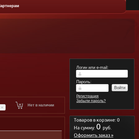
артнерам
ЛАТЫ
ГОРЯЧИЕ
ДЕСЕРТЫ
КАЧЕС
БЛЮДА
Логин или e-mail:
Пароль:
Войти
Регистрация
Забыли пароль?
Нет в наличии
+
Товаров в корзине:
0
0
На сумму:
руб.
Оформить заказ »