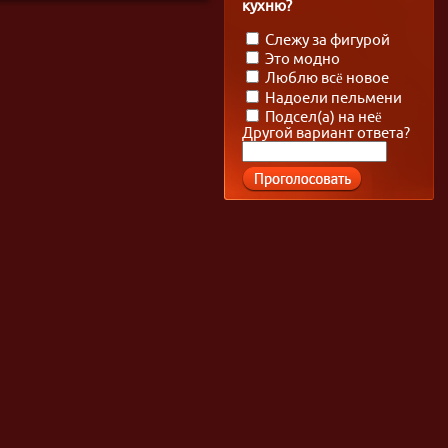
кухню?
Слежу за фигурой
Это модно
Люблю всё новое
Надоели пельмени
Подсел(а) на неё
Другой вариант ответа?