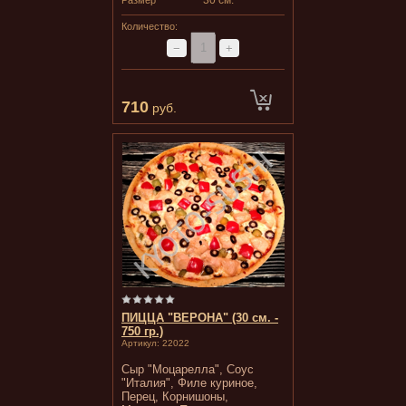
30 см.
Размер
Количество:
−
+
710
руб.
ПИЦЦА "ВЕРОНА" (30 см. -
750 гр.)
Артикул:
22022
Сыр "Моцарелла", Соус
"Италия", Филе куриное,
Перец, Корнишоны,