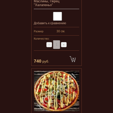
Маслины, Перец
"Халапеньо"
Добавить к сравнению
30 см.
Размер
Количество:
−
+
740
руб.