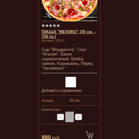
ПИЦЦА "МЕХИКО" (30 см. -
750 гр.)
Артикул:
22017
Сыр "Моцарелла", Соус
"Италия", Бекон
сырокопченый, Шейка
свиная, Корнишоны, Перец
"Халапеньо"
Добавить к сравнению
30 см.
Размер
Количество:
−
+
980
руб.