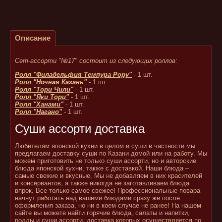
Описание
Сет-ассорти "№17" состоит из следующих роллов:
Ролл "Филадельфия Темпура Рору"
- 1 шт.
Ролл "Ночная Казань"
- 1 шт.
Ролл "Тори Чили"
- 1 шт.
Ролл "Яки Тори"
- 1 шт.
Ролл "Ханами"
- 1 шт.
Ролл "Нагано"
- 1 шт.
Суши ассорти доставка
Любителям японской кухни в целом и суши в частности мы
предлагаем доставку суши по Казани домой или на работу. Мы
можем приготовить не только суши ассорти, но и авторские
блюда японской кухни, также с доставкой. Наши блюда –
самые свежие и вкусные. Мы не добавляем в них красителей
и консервантов, а также никогда не заготавливаем блюда
впрок. Все только самое свежее! Профессиональные повара
начнут работать над вашими блюдами сразу же после
оформления заказа, но ни в коем случае не ранее! На нашем
сайте вы можете найти горячие блюда, салаты и напитки,
роллы и суши ассорти, доставка которых осуществляется по